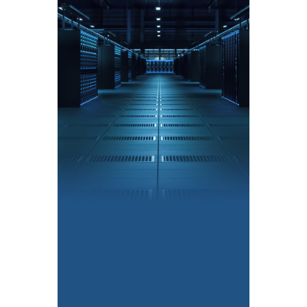
手机
个人电脑
智能穿戴
动力电池
储能电池
基站
AI数据中心
卫星通信
车载天线
光伏储能
AI眼镜
传感器智能模组
机器人
了解全部 +
了解全部 +
了解全部 +
了解全部 +
了解全部 +