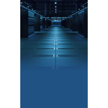
手机
个人电脑
智能穿戴
动力电池
储能电池
基站
AI数据中心
卫星通信
车载天线
光伏储能
AI眼镜
传感器智能模组
机器人
了解全部 +
了解全部 +
了解全部 +
了解全部 +
了解全部 +