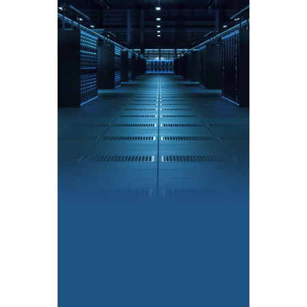
手机
个人电脑
智能穿戴
动力电池
储能电池
基站
AI数据中心
卫星通信
车载天线
光伏储能
AI眼镜
传感器智能模组
机器人
了解全部 +
了解全部 +
了解全部 +
了解全部 +
了解全部 +